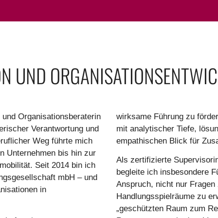
ON UND ORGANISATIONSENTWI
n und Organisationsberaterin
wirksame Führung zu förde
erischer Verantwortung und
mit analytischer Tiefe, lös
eruflicher Weg führte mich
empathischen Blick für Zu
in Unternehmen bis hin zur
Als zertifizierte Superviso
obilität. Seit 2014 bin ich
begleite ich insbesondere 
tungsgesellschaft mbH – und
Anspruch, nicht nur Fragen
isationen in
Handlungsspielräume zu erwe
„geschützten Raum zum Rede